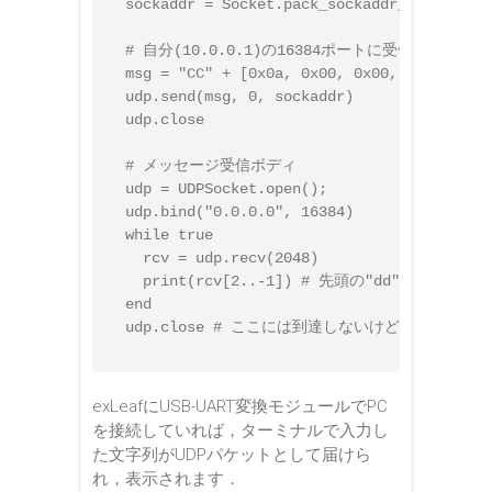
sockaddr = Socket.pack_sockaddr_in(16384, 
# 自分(10.0.0.1)の16384ポートに受信したUA
msg = "CC" + [0x0a, 0x00, 0x00, 0x01, 0x40
udp.send(msg, 0, sockaddr)

udp.close

# メッセージ受信ボディ

udp = UDPSocket.open();

udp.bind("0.0.0.0", 16384)

while true

  rcv = udp.recv(2048)

  print(rcv[2..-1]) # 先頭の"dd"以下を表示す
end

exLeafにUSB-UART変換モジュールでPC
を接続していれば，ターミナルで入力し
た文字列がUDPパケットとして届けら
れ，表示されます．