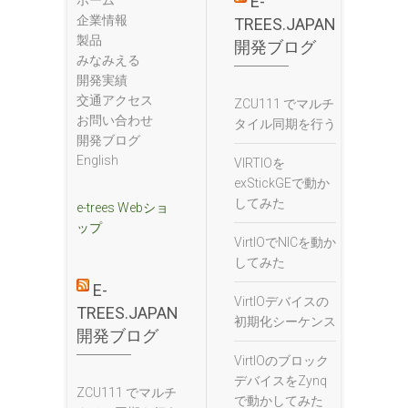
E-
企業情報
TREES.JAPAN
製品
開発ブログ
みなみえる
開発実績
交通アクセス
ZCU111 でマルチ
お問い合わせ
タイル同期を行う
開発ブログ
English
VIRTIOを
exStickGEで動か
してみた
e-trees Webショ
ップ
VirtIOでNICを動か
してみた
E-
VirtIOデバイスの
TREES.JAPAN
初期化シーケンス
開発ブログ
VirtIOのブロック
デバイスをZynq
ZCU111 でマルチ
で動かしてみた