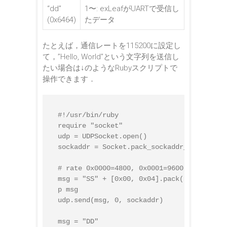
“dd”
1〜: exLeafがUARTで受信し
(0x6464)
たデータ
たとえば，通信レートを115200に設定し
て，”Hello, World”という文字列を送信し
たい場合は↓のようなRubyスクリプトで
操作できます．
#!/usr/bin/ruby

require "socket"

udp = UDPSocket.open()

sockaddr = Socket.pack_sockaddr_in(16384, 
# rate 0x0000=4800, 0x0001=9600, 0x0002=19
msg = "SS" + [0x00, 0x04].pack('C*'
p msg

udp.send(msg, 0, sockaddr)

msg = "DD"
