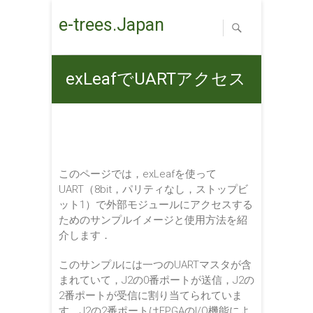
Skip
e-trees.Japan
to
content
exLeafでUARTアクセス
このページでは，exLeafを使って
UART（8bit，パリティなし，ストップビ
ット1）で外部モジュールにアクセスする
ためのサンプルイメージと使用方法を紹
介します．
このサンプルには一つのUARTマスタが含
まれていて，J2の0番ポートが送信，J2の
2番ポートが受信に割り当てられていま
す．J2の2番ポートはFPGAのI/O機能によ