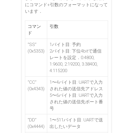
にコマンド+引数のフォーマットになって
います．
コマン
引数
ド
“SS”
1バイト目: 予約
(0x5353)
2バイト目: 下位4bitで通信
レートを設定．0:4800,
1:9600, 2:19200, 3:38400,
4:115200
“CC”
1〜4バイト目: UARTで入力
(0x4343)
された値の送信先アドレス
5〜6バイト目: UARTで入力
された値の送信先ポート番
号
“DD”
1〜511バイト目: UARTで送
(0x4444)
出したいデータ