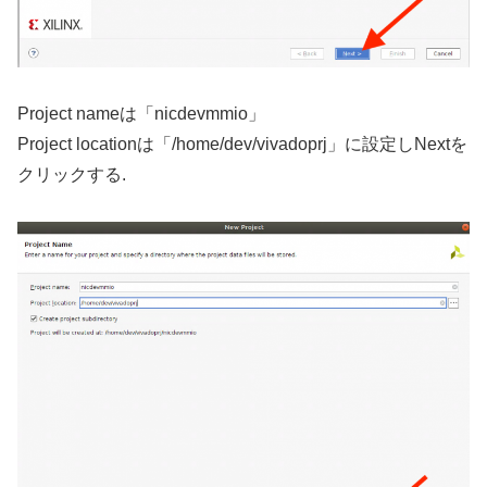
Project nameは「nicdevmmio」
Project locationは「/home/dev/vivadoprj」に設定しNextを
クリックする.