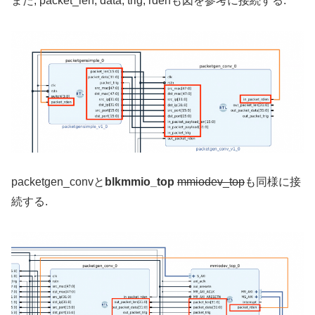
また, packet_len, data, trig, rdenも図を参考に接続する.
packetgen_convと
blkmmio_top
mmiodev_top
も同様に接
続する.