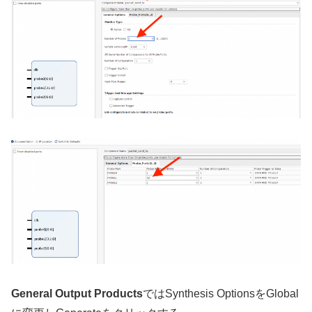
General Output Products
ではSynthesis OptionsをGlobal