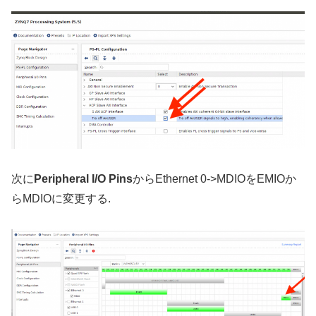
次に
Peripheral I/O Pins
からEthernet 0->MDIOをEMIOか
らMDIOに変更する.