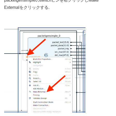
packetgensimpleのswitchピンを右クリックしMake
Externalをクリックする.