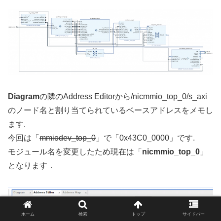
Diagram
の隣のAddress Editorから/nicmmio_top_0/s_axi
のノード名と割り当てられているベースアドレスをメモし
ます.
今回は「
mmiodev_top_0
」で「0x43C0_0000」です.
モジュール名を変更したため現在は「
nicmmio_top_0
」
となります．
ホーム
検索
トップ
サイドバー