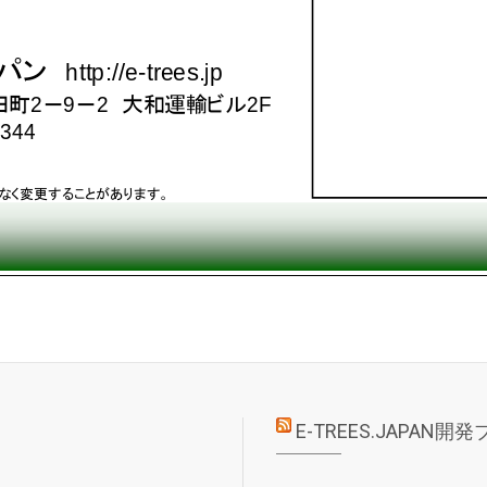
E-TREES.JAPAN開