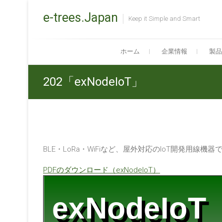
Skip
e-trees.Japan
to
Keep it Simple and Smart
content
ホーム
企業情報
製品
202「exNodeIoT」
BLE・LoRa・WiFiなど、屋外対応のIoT開発用線機器です。IEEE
PDFのダウンロード（exNodeIoT）