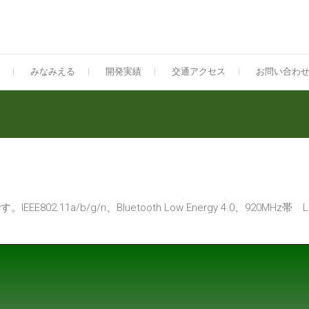
みなみえる
開発実績
交通アクセス
お問い合わ
802.11a/b/g/n、Bluetooth Low Energy 4.0、920MHz帯 