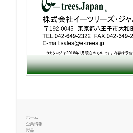
ホーム
企業情報
製品