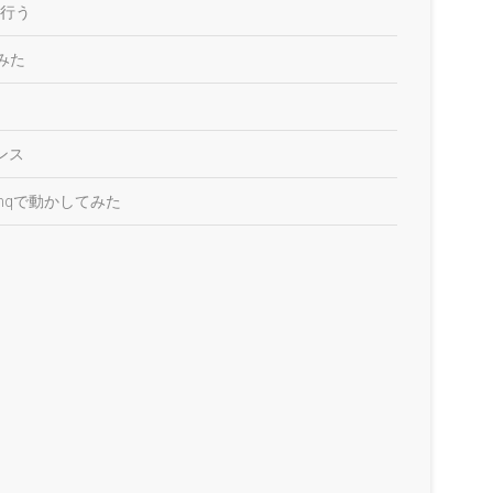
を行う
てみた
ンス
ynqで動かしてみた