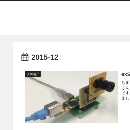
2015-12
ex
技術紹介
ちま
さん
です
まし