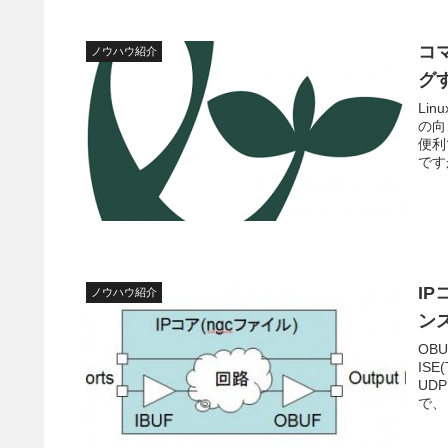
コ
ノウハウ紹介
グ
Li
の向
便利
です
IP
ノウハウ紹介
ン
OB
IS
UD
で、 .