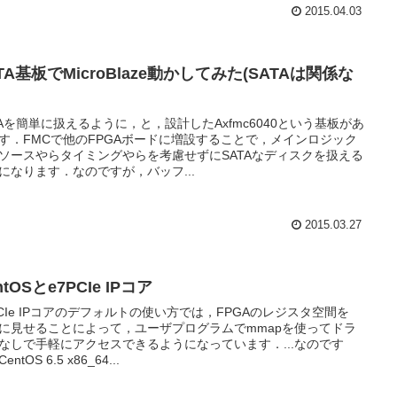
2015.04.03
TA基板でMicroBlaze動かしてみた(SATAは関係な
TAを簡単に扱えるように，と，設計したAxfmc6040という基板があ
す．FMCで他のFPGAボードに増設することで，メインロジック
ソースやらタイミングやらを考慮せずにSATAなディスクを扱える
になります．なのですが，バッフ...
2015.03.27
ntOSとe7PCIe IPコア
PCIe IPコアのデフォルトの使い方では，FPGAのレジスタ空間を
Rに見せることによって，ユーザプログラムでmmapを使ってドラ
なしで手軽にアクセスできるようになっています．...なのです
entOS 6.5 x86_64...