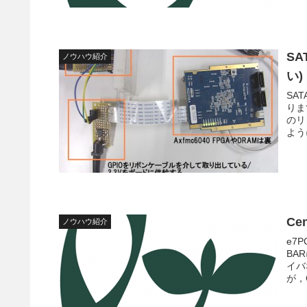
SA
ノウハウ紹介
い)
SA
りま
のリ
よう
Ce
ノウハウ紹介
e7
BA
イバ
が，C