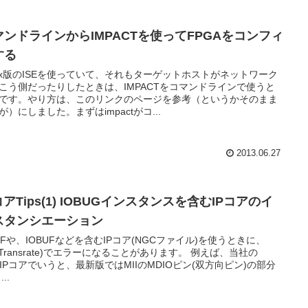
マンドラインからIMPACTを使ってFPGAをコンフィ
する
nux版のISEを使っていて、それもターゲットホストがネットワーク
こう側だったりしたときは、IMPACTをコマンドラインで使うと
です。やり方は、このリンクのページを参考（というかそのまま
が）にしました。まずはimpactがコ...
2013.06.27
コアTips(1) IOBUGインスタンスを含むIPコアのイ
スタンシエーション
UFや、IOBUFなどを含むIPコア(NGCファイル)を使うときに、
E(Transrate)でエラーになることがあります。 例えば、当社の
PIPコアでいうと、最新版ではMIIのMDIOピン(双方向ピン)の部分
..