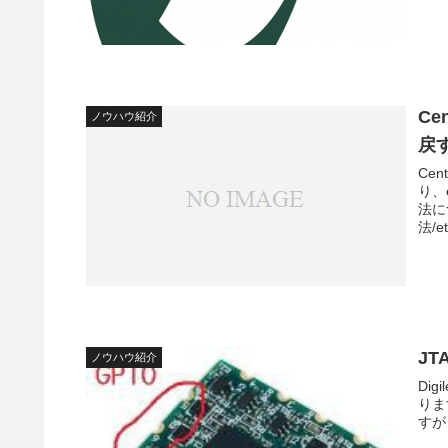
C
ノウハウ紹介
戻
Ce
り、
法に
法/e
JT
ノウハウ紹介
Di
りま
すが