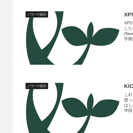
X
ノウハウ紹介
XP
した
(Ne
手間
Ki
ノウハウ紹介
これ
使っ
はじ
半田