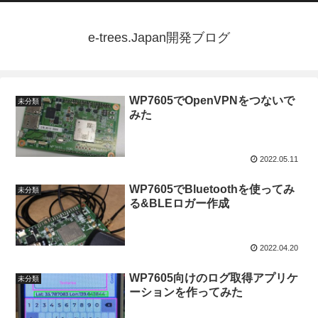
e-trees.Japan開発ブログ
WP7605でOpenVPNをつないで
未分類
みた
2022.05.11
WP7605でBluetoothを使ってみ
未分類
る&BLEロガー作成
2022.04.20
WP7605向けのログ取得アプリケ
未分類
ーションを作ってみた