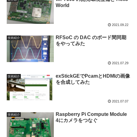
World
2021.09.22
RFSoC の DAC のボード間同期
技術紹介
をやってみた
2021.07.29
exStickGEでPcamとHDMIの画像
技術紹介
を合成してみた
2021.07.07
Raspberry Pi Compute Module
技術紹介
4にカメラをつなぐ